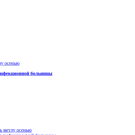
лу осенью
 инфекционной больницы
ть метлу осенью