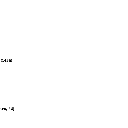
т,43а)
го, 24)