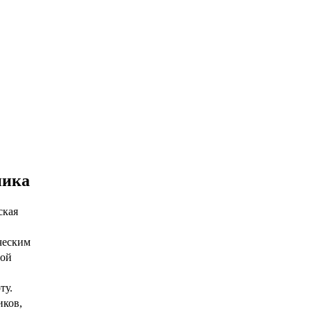
ника
ская
ческим
ной
ту.
иков,