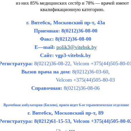
из них 85% медицинских сестёр и 78% — врачей имеют
квалификационную категорию.
г. Витебск, Московский пр-т, 43а
Приемная:
8(0212)36-08-00
Факс:
8(0212)36-08-00
E
—
mail
:
polik3@vitebsk.by
Сайт:
vgp3-vitebsk.by
Регистратура:
8(0212)36-08-22, Velcom +375(44)505-80-0
Вызов врача на дом:
8(0212)36-03-60,
Velcom +375(44)505-80-03
Справочная:
8(0212)36-08-06
Врачебная амбулатория (Билево), прием ведет 6-ое терапевтическое отделение
г. Витебск, Московский пр-т, 89
Регистратура:
8(0212)61-15-53, Velcom +375(44)505-80-0