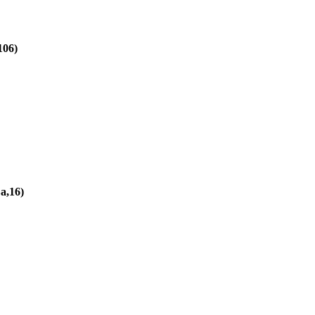
106)
а,16)