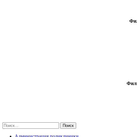
Фил
Фили
Администрация поликлиники