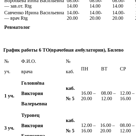
Воробьева Инна Васильевна
08.00-
08.00-
08.00-
— зав.от. Rtg
14.00
14.00
14.00
Савченко Ирина Васильевна
14.00-
14.00-
14.00-
— врач Rtg
20.00
20.00
20.00
Ревматолог
График работы 6 ТО(врачебная амбулатория), Билево
№
Ф.И.О.
№
ПН
ВТ
СР
уч.
врача
каб.
Головнёва
каб.
16.00 –
08.00 –
12.00 –
Виктория
1 уч.
№
5
20.00
12.00
16.00
Валерьевна
Туровец
каб.
12.00 –
16.00 –
08.00 –
Виктория
3 уч.
№
5
16.00
20.00
12.00
Борисовна