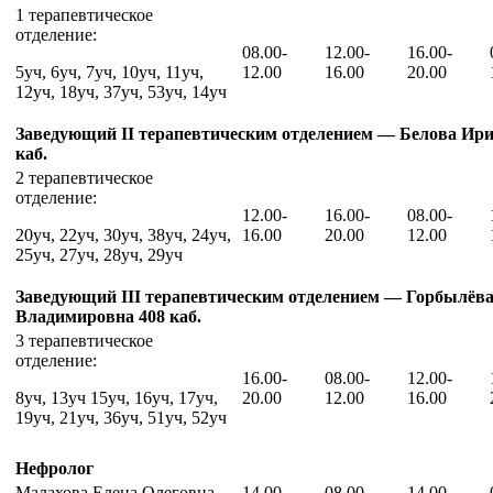
1 терапевтическое
отделение:
08.00-
12.00-
16.00-
5уч, 6уч, 7уч, 10уч, 11уч,
12.00
16.00
20.00
12уч, 18уч, 37уч, 53уч, 14уч
Заведующий II терапевтическим отделением — Белова Ири
каб.
2 терапевтическое
отделение:
12.00-
16.00-
08.00-
20уч, 22уч, 30уч, 38уч, 24уч,
16.00
20.00
12.00
25уч, 27уч, 28уч, 29уч
Заведующий III терапевтическим отделением — Горбылёва
Владимировна 408 каб.
3 терапевтическое
отделение:
16.00-
08.00-
12.00-
8уч, 13уч 15уч, 16уч, 17уч,
20.00
12.00
16.00
19уч, 21уч, 36уч, 51уч, 52уч
Нефролог
Малахова Елена Олеговна —
14.00-
08.00-
14.00-