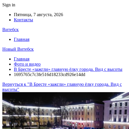
Sign in
Пятница, 7 августа, 2026
Контакты
Витебск
Главная
Новый Витебск
Главная
Фото и видео
В Бресте «зажгли» главную ёлку города. Вид с высоты
1695765c7c3fe516d18233cd926e14dd
Вернуться к "В Бресте «зажгли» главную ёлку города. Вид с
высоты"