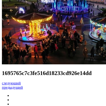
1695765c7c3fe516d18233cd926e14dd
следующий
предыдущий