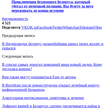
Приключения бездомного белоруса, который
убегал от немецкой полиции. Вы будете за него
переживать до конца истории
#недвижимость
4 521
Поделится
VK
OK.ru
Facebook
Twitter
WhatsApp
Telegram
Viber
Предыдущая запись
В Нидерландах белорус-дальнобойщик ранил троих коллег и
скрылся
Следующая запись
В списке самых дорогих компаний мира новый лидер. Кому
досталась корона?
Вам также могут понравиться
Еще от автора
В Витебске после реконструкции открыт лечебный корпус
инфекционной больницы
Алкогольная интоксикация: симптомы и лечение
Дефицит врачей в Беларуси: срочно увеличивается набор в