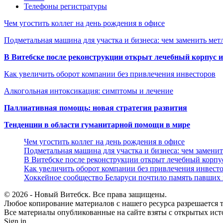
Телефоны регистратуры
Чем угостить коллег на день рождения в офисе
Подметальная машина для участка и бизнеса: чем заменить мет
В Витебске после реконструкции открыт лечебный корпус
Как увеличить оборот компании без привлечения инвесторов
Алкогольная интоксикация: симптомы и лечение
Паллиативная помощь: новая стратегия развития
Тенденции в области гуманитарной помощи в мире
Чем угостить коллег на день рождения в офисе
Подметальная машина для участка и бизнеса: чем замени
В Витебске после реконструкции открыт лечебный корп
Как увеличить оборот компании без привлечения инвест
Хоккейное сообщество Беларуси почтило память павших
© 2026 - Новый Витебск. Все права защищены.
Любое копирование материалов с нашего ресурса разрешается т
Все материалы опубликованные на сайте взяты с открытых исто
Sign in