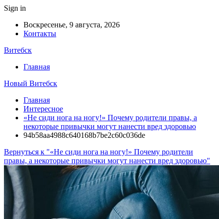
Sign in
Воскресенье, 9 августа, 2026
Контакты
Витебск
Главная
Новый Витебск
Главная
Интересное
«Не сиди нога на ногу!» Почему родители правы, а
некоторые привычки могут нанести вред здоровью
94b58aa4988c640168b7be2c60c036de
Вернуться к "«Не сиди нога на ногу!» Почему родители
правы, а некоторые привычки могут нанести вред здоровью"