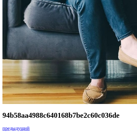
94b58aa4988c640168b7be2c60c036de
предыдущий