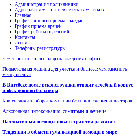
Администрация поликлиники
Адресная схема терапевтических участков
Главная
График личного приема граждан
График приема врачей
График работы отделений
Контакты
Лента
Телефоны регистратуры
Чем угостить коллег на день рождения в офисе
Подметальная машина для участка и бизнеса: чем заменить
метлу осенью
В Витебске после реконструкции открыт лечебный корпус
инфекционной больницы
Как увеличить оборот компании без привлечения инвесторов
Алкогольная интоксикация: симптомы и лечение
Паллиативная помощь: новая стратегия развития
Тенденции в области гуманитарной помощи в мире