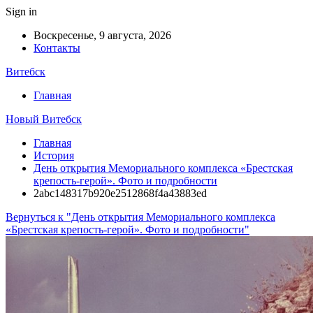
Sign in
Воскресенье, 9 августа, 2026
Контакты
Витебск
Главная
Новый Витебск
Главная
История
День открытия Мемориального комплекса «Брестская
крепость-герой». Фото и подробности
2abc148317b920e2512868f4a43883ed
Вернуться к "День открытия Мемориального комплекса
«Брестская крепость-герой». Фото и подробности"