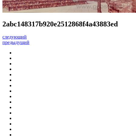
2abc148317b920e2512868f4a43883ed
следующий
предыдущий