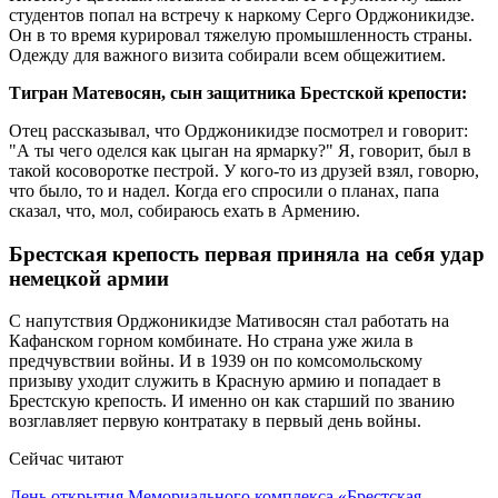
студентов попал на встречу к наркому Серго Орджоникидзе.
Он в то время курировал тяжелую промышленность страны.
Одежду для важного визита собирали всем общежитием.
Тигран Матевосян, сын защитника Брестской крепости:
Отец рассказывал, что Орджоникидзе посмотрел и говорит:
"А ты чего оделся как цыган на ярмарку?" Я, говорит, был в
такой косоворотке пестрой. У кого-то из друзей взял, говорю,
что было, то и надел. Когда его спросили о планах, папа
сказал, что, мол, собираюсь ехать в Армению.
Брестская крепость первая приняла на себя удар
немецкой армии
С напутствия Орджоникидзе Мативосян стал работать на
Кафанском горном комбинате. Но страна уже жила в
предчувствии войны. И в 1939 он по комсомольскому
призыву уходит служить в Красную армию и попадает в
Брестскую крепость. И именно он как старший по званию
возглавляет первую контратаку в первый день войны.
Сейчас читают
День открытия Мемориального комплекса «Брестская…