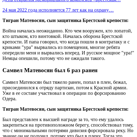
24 мая 2022 года исполняется 77 лет как на охрану…
Тигран Матевосян, сын защитника Брестской крепости:
Война началась неожиданно. Кто чем вооружен, кто лопатой,
кто штыком, кто винтовкой. Началась оборона Брестской
крепости. И папа говорил, что когда пошли в контратаку и с
криками "ура" вырвались из помещения, многие ребята
опередили меня и вырвались вперед. И русское мощное "ура!"
Немцы опешили, потому что не ожидали такого.
Самвел Матевосян был 6 раз ранен
Самвел Матевосян был тяжело ранен, попал в плен, бежал,
присоединился к отряду партизан, потом к Красной армии.
Уже в ее составе участвовал в операции по форсированию
Одера.
Тигран Матевосян, сын защитника Брестской крепости:
Был представлен к высшей награде за то, что ему удалось
закрепиться на противоположном берегу, способствовал тому,
что с минимальными потерями дивизия форсировала реку. Но
звание он не получил, потому что был в плену. Тогда это