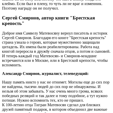
клеймо. Если был в плену, то чуть ли не враг и изменник.
Поэтому награду он не получил.
Сергей Смирнов, автор книги "Брестская
крепость"
Доброе имя Самвелу Матевосяну вернул писатель и историк
Сергей Смирнов. Благодаря его книге "Брестская крепость"
страна узнала о героях, которые мужественно защищали
цитадель. Их имена были реабилитированы. Работа над
книгой переросла в дружбу сначала отцов, а потом и сыновей.
И теперь каждый год Матевосян- и Смирнов-младшие
встречаются или в Москве, или в Брестской крепости, чтобы
вспомнить.
Александр Смирнов, журналист, телеведущий:
Нашу память никто у нас не отнимет. Могилы еще до сих пор
не найдены, тысячи людей до сих пор не обнаружены. И
нельзя об этом забывать. У нас очень много грома, всяких
победных реляций и так далее и тому подобное, а тут нужно
потише. Нужно вспомнить тех, кто не пришел.
К 100-летию отца Тигран Матевосян сделал для близких
друзей памятный подарок, в котором объединил две важные