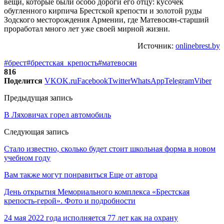
вещи, которые были особо дороги его отцу: кусочек
обугленного кирпича Брестской крепости и золотой руды
Зодского месторождения Армении, где Матевосян-старший
проработал много лет уже своей мирной жизни.
Источник:
onlinebrest.by
#брест
#брестская_крепость
#матевосян
816
Поделится
VK
OK.ru
Facebook
Twitter
WhatsApp
Telegram
Viber
Предыдущая запись
В Ляховичах горел автомобиль
Следующая запись
Стало известно, сколько будет стоит школьная форма в новом
учебном году
Вам также могут понравиться
Еще от автора
День открытия Мемориального комплекса «Брестская
крепость-герой». Фото и подробности
24 мая 2022 года исполняется 77 лет как на охрану