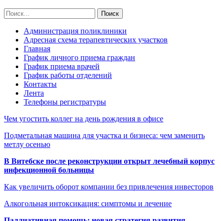
Администрация поликлиники
Адресная схема терапевтических участков
Главная
График личного приема граждан
График приема врачей
График работы отделений
Контакты
Лента
Телефоны регистратуры
Чем угостить коллег на день рождения в офисе
Подметальная машина для участка и бизнеса: чем заменить
метлу осенью
В Витебске после реконструкции открыт лечебный корпус
инфекционной больницы
Как увеличить оборот компании без привлечения инвесторов
Алкогольная интоксикация: симптомы и лечение
Паллиативная помощь: новая стратегия развития