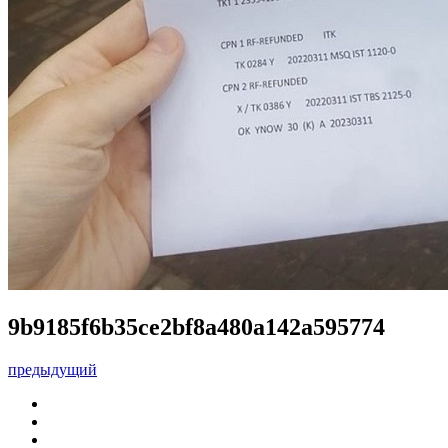
9b9185f6b35ce2bf8a480a142a595774
предыдущий