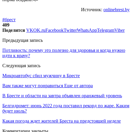
Источник:
onlinebrest.by
#брест
409
Поделится
VK
OK.ru
Facebook
Twitter
WhatsApp
Telegram
Viber
Предыдущая запись
Потливость: почему это полезно для здоровья и когда нужно
идти к врачу?
Следующая запись
Микроавтобус сбил мужчину в Бресте
Вам также могут понравиться
Еще от автора
В Бресте и области на завтра объявлен оранжевый уровень
Белгидромет: июнь 2022 года поставил рекорд по жаре. Каким
будет июль?
Какая погода ждет жителей Бреста на предстоящей неделе
Комментарии закрыты.