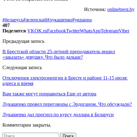
Источник:
onlinebrest.by
#беларусь
#зеленский
#лукашенко
#украина
407
Поделится
VK
OK.ru
Facebook
Twitter
WhatsApp
Telegram
Viber
Предыдущая запись
В Брестской области 25-летний преподаватель решил
«заказать» девушку. Что было дальше?
Следующая запись
Отключения электроэнергии в Бресте и районе 11-15 июля:
адреса и время
Вам также могут понравиться
Еще от автора
Лукашенко провел переговоры с Эрдоганом. Что обсуждали?
Лукашенко дал прогноз по курсу доллара в Беларуси
Комментарии закрыты.