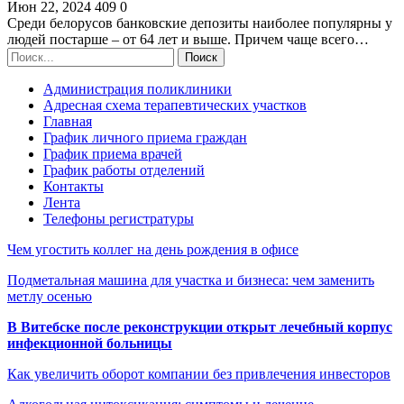
Июн 22, 2024
409
0
Среди белорусов банковские депозиты наиболее популярны у
людей постарше – от 64 лет и выше. Причем чаще всего…
Администрация поликлиники
Адресная схема терапевтических участков
Главная
График личного приема граждан
График приема врачей
График работы отделений
Контакты
Лента
Телефоны регистратуры
Чем угостить коллег на день рождения в офисе
Подметальная машина для участка и бизнеса: чем заменить
метлу осенью
В Витебске после реконструкции открыт лечебный корпус
инфекционной больницы
Как увеличить оборот компании без привлечения инвесторов