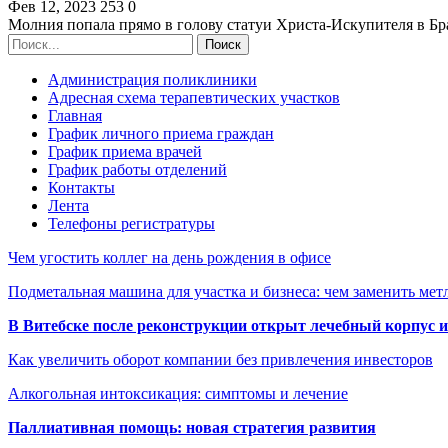
Фев 12, 2023
253
0
Молния попала прямо в голову статуи Христа-Искупителя в Бр
Администрация поликлиники
Адресная схема терапевтических участков
Главная
График личного приема граждан
График приема врачей
График работы отделений
Контакты
Лента
Телефоны регистратуры
Чем угостить коллег на день рождения в офисе
Подметальная машина для участка и бизнеса: чем заменить мет
В Витебске после реконструкции открыт лечебный корпус
Как увеличить оборот компании без привлечения инвесторов
Алкогольная интоксикация: симптомы и лечение
Паллиативная помощь: новая стратегия развития