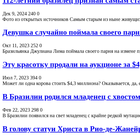
112-летний бразилец признан самым с
Дек 9, 2024
240
0
Фото из открытых источников Самым старым из ныне живущих
Девушка случайно поймала своего парн
Окт 11, 2023
252
0
Бразильянка Джулиана Лима поймала своего парня на измене
Эту красотку продали на аукционе за $
Июл 7, 2023
394
0
Может ли одна корова стоить $4,3 миллиона? Оказывается, да,
В Бразилии родился младенец с хвостом
Фев 22, 2023
298
0
В Бразилии появился на свет младенец с крайне редкой мута
В голову статуи Христа в Рио-де-Жаней