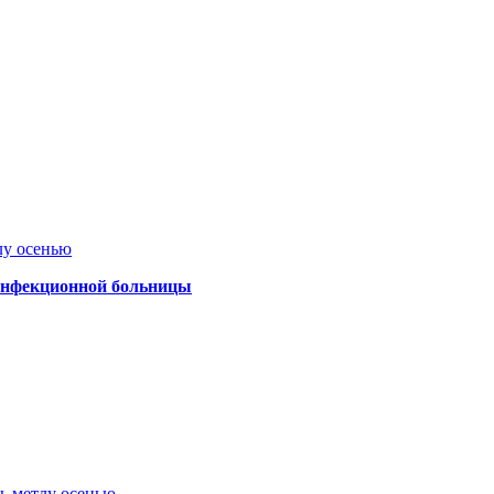
лу осенью
 инфекционной больницы
ть метлу осенью