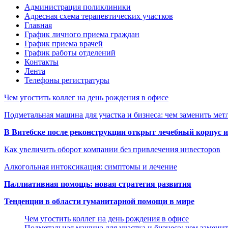
Администрация поликлиники
Адресная схема терапевтических участков
Главная
График личного приема граждан
График приема врачей
График работы отделений
Контакты
Лента
Телефоны регистратуры
Чем угостить коллег на день рождения в офисе
Подметальная машина для участка и бизнеса: чем заменить мет
В Витебске после реконструкции открыт лечебный корпус
Как увеличить оборот компании без привлечения инвесторов
Алкогольная интоксикация: симптомы и лечение
Паллиативная помощь: новая стратегия развития
Тенденции в области гуманитарной помощи в мире
Чем угостить коллег на день рождения в офисе
Подметальная машина для участка и бизнеса: чем замени