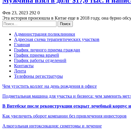
Мужчина взял в долг $17,6 тыс. и нап
Фев 23, 2023
292
0
Эта история произошла в Китае еще в 2018 году, она бурно об
Администрация поликлиники
Адресная схема терапевтических участков
Главная
График личного приема граждан
График приема врачей
График работы отделений
Контакты
Лента
Телефоны регистратуры
Чем угостить коллег на день рождения в офисе
Подметальная машина для участка и бизнеса: чем заменить мет
В Витебске после реконструкции открыт лечебный корпус
Как увеличить оборот компании без привлечения инвесторов
Алкогольная интоксикация: симптомы и лечение