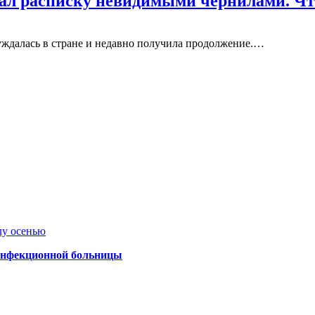
исал расписку невидимыми чернилами. 
суждалась в стране и недавно получила продолжение.…
лу осенью
 инфекционной больницы