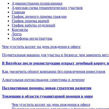
Администрация поликлиники
Адресная схема терапевтических участков
Главная
График личного приема граждан
График приема врачей
График работы отделений
Контакты
Лента
Телефоны регистратуры
Чем угостить коллег на день рождения в офисе
Подметальная машина для участка и бизнеса: чем заменить мет
В Витебске после реконструкции открыт лечебный корпус
Как увеличить оборот компании без привлечения инвесторов
Алкогольная интоксикация: симптомы и лечение
Паллиативная помощь: новая стратегия развития
Тенденции в области гуманитарной помощи в мире
Чем угостить коллег на день рождения в офисе
Подметальная машина для участка и бизнеса: чем замени