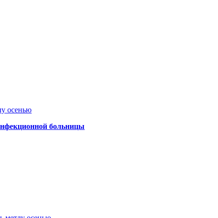
лу осенью
 инфекционной больницы
ть метлу осенью