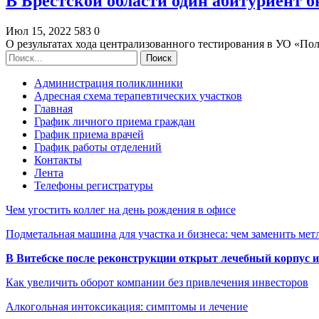
В Брестской области один абитуриент 
Июл 15, 2022
583
0
О результатах хода централизованного тестирования в УО «П
Администрация поликлиники
Адресная схема терапевтических участков
Главная
График личного приема граждан
График приема врачей
График работы отделений
Контакты
Лента
Телефоны регистратуры
Чем угостить коллег на день рождения в офисе
Подметальная машина для участка и бизнеса: чем заменить мет
В Витебске после реконструкции открыт лечебный корпус
Как увеличить оборот компании без привлечения инвесторов
Алкогольная интоксикация: симптомы и лечение