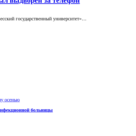
был выдворен за телефон
олесский государственный университет»…
лу осенью
 инфекционной больницы