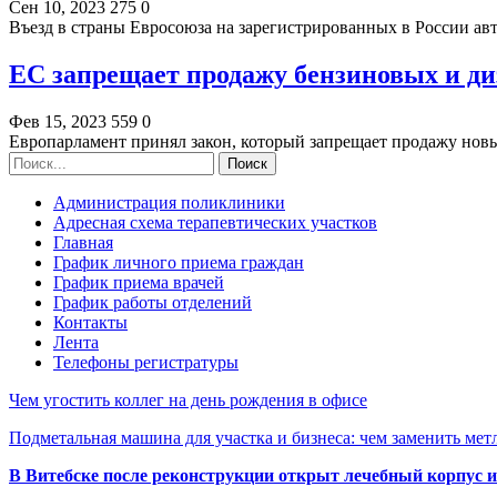
Сен 10, 2023
275
0
Въезд в страны Евросоюза на зарегистрированных в России а
ЕС запрещает продажу бензиновых и ди
Фев 15, 2023
559
0
Европарламент принял закон, который запрещает продажу нов
Администрация поликлиники
Адресная схема терапевтических участков
Главная
График личного приема граждан
График приема врачей
График работы отделений
Контакты
Лента
Телефоны регистратуры
Чем угостить коллег на день рождения в офисе
Подметальная машина для участка и бизнеса: чем заменить мет
В Витебске после реконструкции открыт лечебный корпус