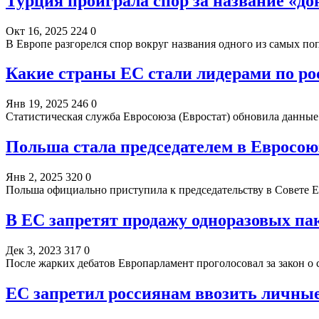
Турция проиграла спор за название «до
Окт 16, 2025
224
0
В Европе разгорелся спор вокруг названия одного из самых п
Какие страны ЕС стали лидерами по ро
Янв 19, 2025
246
0
Статистическая служба Евросоюза (Евростат) обновила данные
Польша стала председателем в Евросою
Янв 2, 2025
320
0
Польша официально приступила к председательству в Совете Е
В ЕС запретят продажу одноразовых па
Дек 3, 2023
317
0
После жарких дебатов Европарламент проголосовал за закон о
ЕС запретил россиянам ввозить личны