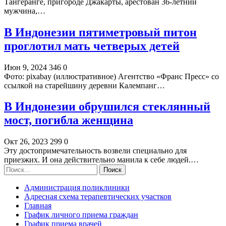
Тангеранге, пригороде Джакарты, арестован 36-летний
мужчина,…
В Индонезии пятиметровый питон
проглотил мать четверых детей
Июн 9, 2024
346
0
Фото: pixabay (иллюстративное) Агентство «Франс Пресс» со
ссылкой на старейшину деревни Калемпанг…
В Индонезии обрушился стеклянный
мост, погибла женщина
Окт 26, 2023
299
0
Эту достопримечательность возвели специально для
приезжих. И она действительно манила к себе людей.…
Администрация поликлиники
Адресная схема терапевтических участков
Главная
График личного приема граждан
График приема врачей