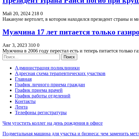
Президент Ирана Раиси погиб при кру
Май 20, 2024
218
0
Накануне вертолет, в котором находился президент страны и 
Мужчина 17 лет питается только газир
Авг 3, 2023
310
0
Мужчина в 2006 году перестал есть и теперь питается только
Администрация поликлиники
Адресная схема терапевтических участков
Главная
График личного приема граждан
График приема врачей
График работы отделений
Контакты
Лента
Телефоны регистратуры
Чем угостить коллег на день рождения в офисе
Подметальная машина для участка и бизнеса: чем заменить мет