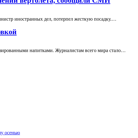
шении вертолета, сообщили СМИ
министр иностранных дел, потерпел жесткую посадку.…
овкой
 газированными напитками. Журналистам всего мира стало…
лу осенью