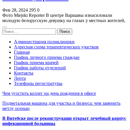
Фев 28, 2024
295
0
Фото Miejski Reporter В центре Варшавы изнасиловали
молодую белорусскую девушку на глазах у местных жителей,
…
Администрация поликлиники
Адресная схема терапевтических участков
Главная
График личного приема граждан
График приема врачей
График работы отделений
Контакты
Лента
Телефоны регистратуры
Чем угостить коллег на день рождения в офисе
Подметальная машина для участка и бизнеса: чем заменить
метлу осенью
В Витебске после реконструкции открыт лечебный корпус
инфекционной больницы