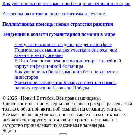
Как увеличить оборот компании без привлечения инвесторов
Алкогольная интоксикация: симптомы и лечение
Паллиативная помощь: новая стратегия развития
Тенденции в области гуманитарной помощи в мире
Чем угостить коллег на день рождения в офисе
Подметальная машина для участка и бизнеса: чем
заменить метлу осенью
В Витебске после реконструкции открыт лечебный
корпус инфекционной больницы
Как увеличить оборот компании без привлечения
инвесторов
Хоккейное сообщество Беларуси почтило память
павших героев на Площади Победы
© 2026 - Новый Витебск. Все права защищены.
Любое копирование материалов с нашего ресурса разрешается
только с обратной активной ссылкой на страницу статьи.
Все материалы опубликованные на сайте взяты с открытых
источников и других порталов интернета, все права на
авторство принадлежат их законным владельцам.
Sign in