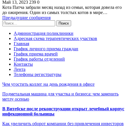
Май 13, 2023
239
0
Кота Патча забрали месяц назад из семьи, которая довела его
до ожирения. Один из самых толстых котов в мире…
Предыдущие сообщения
Администрация поликлиники
Адресная схема терапевтических участков
Главная
График личного приема граждан
График приема врачей
График работы отделений
Контакты
Лента
Телефоны регистратуры
Чем угостить коллег на день рождения в офисе
Подметальная машина для участка и бизнеса: чем заменить
метлу осенью
В Витебске после реконструкции открыт лечебный корпус
инфекционной больницы
Как увеличить оборот компании без привлечения инвесторов