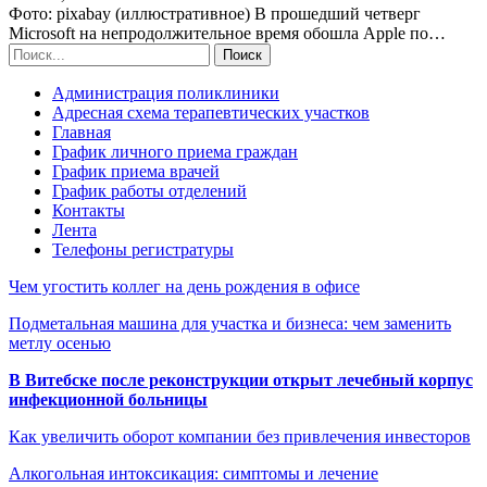
Фото: pixabay (иллюстративное) В прошедший четверг
Microsoft на непродолжительное время обошла Apple по…
Администрация поликлиники
Адресная схема терапевтических участков
Главная
График личного приема граждан
График приема врачей
График работы отделений
Контакты
Лента
Телефоны регистратуры
Чем угостить коллег на день рождения в офисе
Подметальная машина для участка и бизнеса: чем заменить
метлу осенью
В Витебске после реконструкции открыт лечебный корпус
инфекционной больницы
Как увеличить оборот компании без привлечения инвесторов
Алкогольная интоксикация: симптомы и лечение