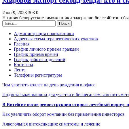
Мировой экспорт секонд-хенда: кто и ск
Июн 9, 2023
303
0
На днях белорусские таможенники задержали более 40 тонн 
Администрация поликлиники
Адресная схема терапевтических участков
Главная
График личного приема граждан
График приема врачей
График работы отделений
Контакты
Лента
Телефоны регистратуры
Чем угостить коллег на день рождения в офисе
Подметальная машина для участка и бизнеса: чем заменить мет
В Витебске после реконструкции открыт лечебный корпус
Как увеличить оборот компании без привлечения инвесторов
Алкогольная интоксикация: симптомы и лечение