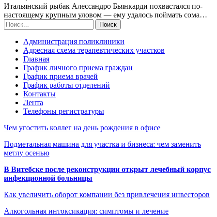
Итальянский рыбак Алессандро Бьянкарди похвастался по-
настоящему крупным уловом — ему удалось поймать сома…
Администрация поликлиники
Адресная схема терапевтических участков
Главная
График личного приема граждан
График приема врачей
График работы отделений
Контакты
Лента
Телефоны регистратуры
Чем угостить коллег на день рождения в офисе
Подметальная машина для участка и бизнеса: чем заменить
метлу осенью
В Витебске после реконструкции открыт лечебный корпус
инфекционной больницы
Как увеличить оборот компании без привлечения инвесторов
Алкогольная интоксикация: симптомы и лечение