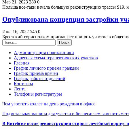
Мар 21, 2023
280
0
Польша все-таки начала большую реконструкцию трассы S19, к
Опубликована концепция застройки уча
Июл 16, 2022
545
0
Брестский горисполком приглашает принять участие в общес
Администрация поликлиники
Адресная схема терапевтических участков
Главная
График личного приема граждан
График приема врачей
График работы отделений
Контакты
Лента
Телефоны регистратуры
Чем угостить коллег на день рождения в офисе
Подметальная машина для участка и бизнеса: чем заменить мет
В Витебске после реконструкции открыт лечебный корпус