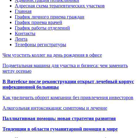
Администрация поликлиники
Адресная схема терапевтических участков
Главная
График личного приема граждан
График приема врачей
График работы отделений
Контакты
Лента
Телефоны регистратуры
Чем угостить коллег на день рождения в офисе
Подметальная машина для участка и бизнеса: чем заменить
метлу осенью
В Витебске после реконструкции открыт лечебный корпус
инфекционной больницы
Как увеличить оборот компании без привлечения инвесторов
Алкогольная интоксикация: симптомы и лечение
Паллиативная помощь: новая стратегия развития
Тенденции в области гуманитарной помощи в мире