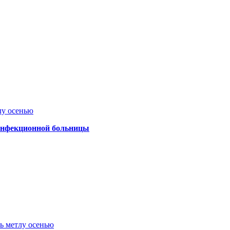
лу осенью
 инфекционной больницы
ть метлу осенью