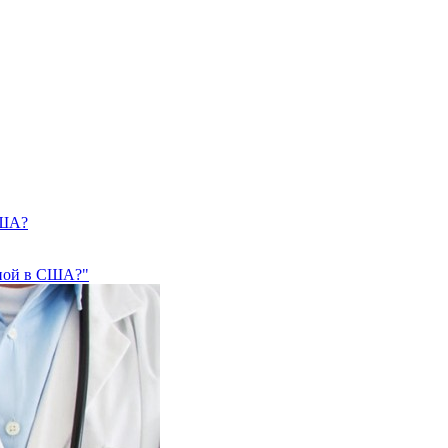
США?
иной в США?"