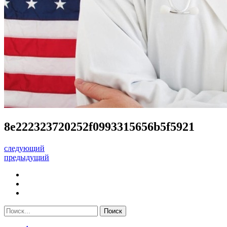
8e222323720252f0993315656b5f5921
следующий
предыдущий