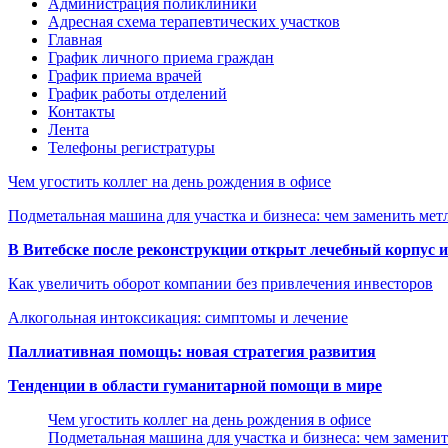
Администрация поликлиники
Адресная схема терапевтических участков
Главная
График личного приема граждан
График приема врачей
График работы отделений
Контакты
Лента
Телефоны регистратуры
Чем угостить коллег на день рождения в офисе
Подметальная машина для участка и бизнеса: чем заменить мет
В Витебске после реконструкции открыт лечебный корпус
Как увеличить оборот компании без привлечения инвесторов
Алкогольная интоксикация: симптомы и лечение
Паллиативная помощь: новая стратегия развития
Тенденции в области гуманитарной помощи в мире
Чем угостить коллег на день рождения в офисе
Подметальная машина для участка и бизнеса: чем замени