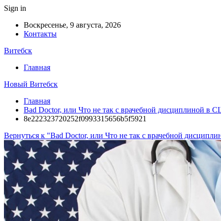
Sign in
Воскресенье, 9 августа, 2026
Контакты
Витебск
Главная
Новый Витебск
Главная
Bad Doctor, или Что не так с врачебной дисциплиной в 
8e222323720252f0993315656b5f5921
Вернуться к "Bad Doctor, или Что не так с врачебной дисципл