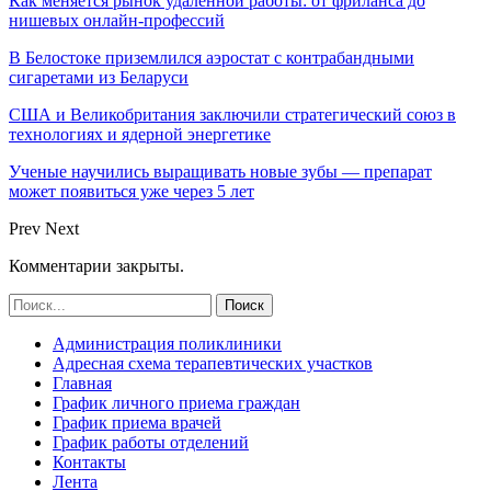
Как меняется рынок удалённой работы: от фриланса до
нишевых онлайн-профессий
В Белостоке приземлился аэростат с контрабандными
сигаретами из Беларуси
США и Великобритания заключили стратегический союз в
технологиях и ядерной энергетике
Ученые научились выращивать новые зубы — препарат
может появиться уже через 5 лет
Prev
Next
Комментарии закрыты.
Администрация поликлиники
Адресная схема терапевтических участков
Главная
График личного приема граждан
График приема врачей
График работы отделений
Контакты
Лента