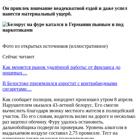
Он привлек внимание неадекватной ездой и даже успел
нанести материальный ущерб.
Фото из открытых источников (иллюстративное)
Сейчас читают
Как меняется рынок удалённой работы: от фриланса до
нишевых…
В Белостоке приземлился аэростат с контрабандными
сигаретами…
Как сообщает полиция, инцидент произошел утром 8 апреля.
Нарушителем оказался 43-летний белорус. Его смогли
вычислить благодаря звонку местного жителя в полицейский
участок. По его словам, водитель вилял на дороге и несколько
раз зацепил обочину. Фуру удалось остановить,
дальнобойщика подвергли проверкам. Уровень алкоголя в
выдыхаемом воздухе составил 2,75 промилле. Тест на
наркотики также оказался положительным.