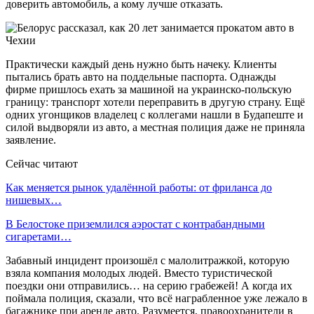
доверить автомобиль, а кому лучше отказать.
Практически каждый день нужно быть начеку. Клиенты
пытались брать авто на поддельные паспорта. Однажды
фирме пришлось ехать за машиной на украинско-польскую
границу: транспорт хотели переправить в другую страну. Ещё
одних угонщиков владелец с коллегами нашли в Будапеште и
силой выдворяли из авто, а местная полиция даже не приняла
заявление.
Сейчас читают
Как меняется рынок удалённой работы: от фриланса до
нишевых…
В Белостоке приземлился аэростат с контрабандными
сигаретами…
Забавный инцидент произошёл с малолитражкой, которую
взяла компания молодых людей. Вместо туристической
поездки они отправились… на серию грабежей! А когда их
поймала полиция, сказали, что всё награбленное уже лежало в
багажнике при аренде авто. Разумеется, правоохранители в