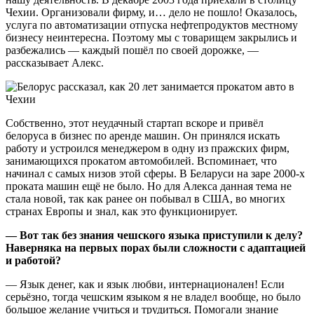
Чехии. Организовали фирму, и… дело не пошло! Оказалось,
услуга по автоматизации отпуска нефтепродуктов местному
бизнесу неинтересна. Поэтому мы с товарищем закрылись и
разбежались — каждый пошёл по своей дорожке, —
рассказывает Алекс.
Собственно, этот неудачный стартап вскоре и привёл
белоруса в бизнес по аренде машин. Он принялся искать
работу и устроился менеджером в одну из пражских фирм,
занимающихся прокатом автомобилей. Вспоминает, что
начинал с самых низов этой сферы. В Беларуси на заре 2000-х
проката машин ещё не было. Но для Алекса данная тема не
стала новой, так как ранее он побывал в США, во многих
странах Европы и знал, как это функционирует.
— Вот так без знания чешского языка приступили к делу?
Наверняка на первых порах были сложности с адаптацией
и работой?
— Язык денег, как и язык любви, интернационален! Если
серьёзно, тогда чешским языком я не владел вообще, но было
большое желание учиться и трудиться. Помогали знание