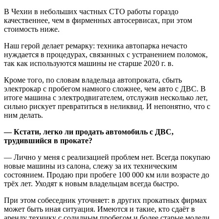
В Чехии в небольших частных СТО работы гораздо
качественнее, чем в фирменных автосервисах, при этом
стоимость ниже.
Наш герой делает ремарку: техника автопарка нечасто
нуждается в процедурах, связанных с устранением поломок,
так как используются машины не старше 2020 г. в.
Кроме того, по словам владельца автопроката, сбыть
электрокар с пробегом намного сложнее, чем авто с ДВС. В
итоге машина с электродвигателем, отслужив несколько лет,
сильно рискует превратиться в неликвид. И непонятно, что с
ним делать.
—
Кстати, легко ли продать автомобиль с ДВС,
трудившийся в прокате?
— Лично у меня с реализацией проблем нет. Всегда покупаю
новые машины из салона, слежу за их техническим
состоянием. Продаю при пробеге 100 000 км или возрасте до
трёх лет. Уходят к новым владельцам всегда быстро.
При этом собеседник уточняет: в других прокатных фирмах
может быть иная ситуация. Имеются и такие, кто сдаёт в
аренду технику с солидным пробегом и более старые модели.