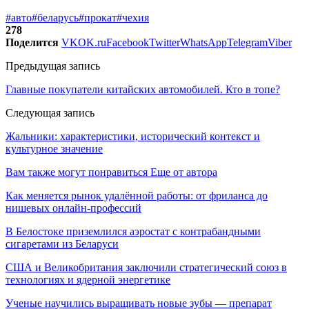
#авто
#беларусь
#прокат
#чехия
278
Поделится
VK
OK.ru
Facebook
Twitter
WhatsApp
Telegram
Viber
Предыдущая запись
Главные покупатели китайских автомобилей. Кто в топе?
Следующая запись
Жальники: характеристики, исторический контекст и
культурное значение
Вам также могут понравиться
Еще от автора
Как меняется рынок удалённой работы: от фриланса до
нишевых онлайн-профессий
В Белостоке приземлился аэростат с контрабандными
сигаретами из Беларуси
США и Великобритания заключили стратегический союз в
технологиях и ядерной энергетике
Ученые научились выращивать новые зубы — препарат