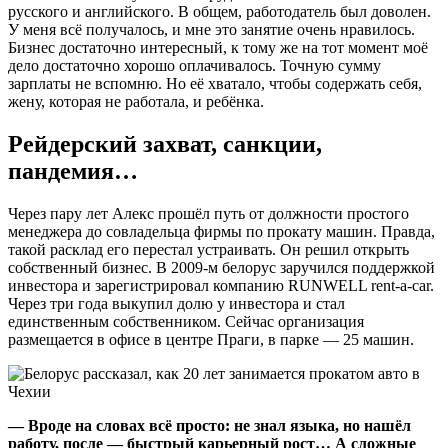
русского и английского. В общем, работодатель был доволен.
У меня всё получалось, и мне это занятие очень нравилось.
Бизнес достаточно интересный, к тому же на тот момент моё
дело достаточно хорошо оплачивалось. Точную сумму
зарплаты не вспомню. Но её хватало, чтобы содержать себя,
жену, которая не работала, и ребёнка.
Рейдерский захват, санкции,
пандемия…
Через пару лет Алекс прошёл путь от должности простого
менеджера до совладельца фирмы по прокату машин. Правда,
такой расклад его перестал устраивать. Он решил открыть
собственный бизнес. В 2009-м белорус заручился поддержкой
инвестора и зарегистрировал компанию RUNWELL rent-a-car.
Через три года выкупил долю у инвестора и стал
единственным собственником. Сейчас организация
размещается в офисе в центре Праги, в парке — 25 машин.
— Вроде на словах всё просто: не знал языка, но нашёл
работу, после — быстрый карьерный рост… А сложные