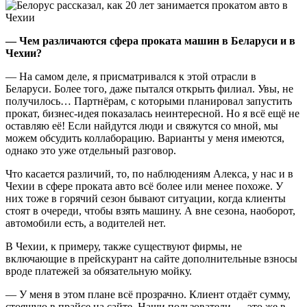
— Чем различаются сфера проката машин в Беларуси и в
Чехии?
— На самом деле, я присматривался к этой отрасли в
Беларуси. Более того, даже пытался открыть филиал. Увы, не
получилось… Партнёрам, с которыми планировал запустить
прокат, бизнес-идея показалась неинтересной. Но я всё ещё не
оставляю её! Если найдутся люди и свяжутся со мной, мы
можем обсудить коллаборацию. Варианты у меня имеются,
однако это уже отдельный разговор.
Что касается различий, то, по наблюдениям Алекса, у нас и в
Чехии в сфере проката авто всё более или менее похоже. У
них тоже в горячий сезон бывают ситуации, когда клиенты
стоят в очереди, чтобы взять машину. А вне сезона, наоборот,
автомобили есть, а водителей нет.
В Чехии, к примеру, также существуют фирмы, не
включающие в прейскурант на сайте дополнительные взносы
вроде платежей за обязательную мойку.
— У меня в этом плане всё прозрачно. Клиент отдаёт сумму,
стоящую в прайсе на сайте. Наши пользователи — это же в