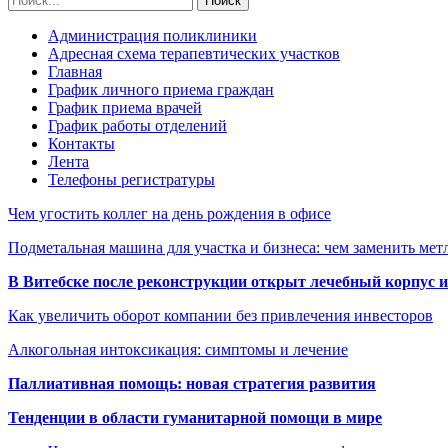
Администрация поликлиники
Адресная схема терапевтических участков
Главная
График личного приема граждан
График приема врачей
График работы отделений
Контакты
Лента
Телефоны регистратуры
Чем угостить коллег на день рождения в офисе
Подметальная машина для участка и бизнеса: чем заменить мет
В Витебске после реконструкции открыт лечебный корпус
Как увеличить оборот компании без привлечения инвесторов
Алкогольная интоксикация: симптомы и лечение
Паллиативная помощь: новая стратегия развития
Тенденции в области гуманитарной помощи в мире