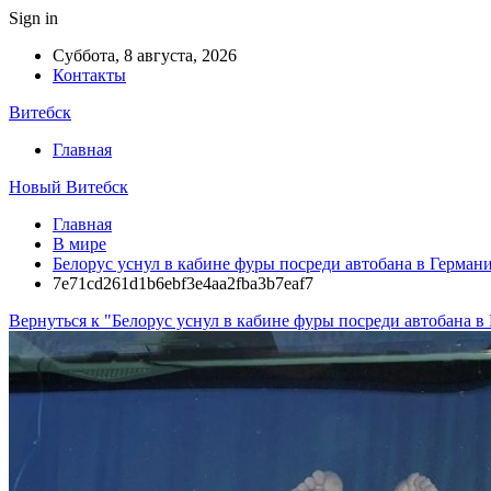
Sign in
Суббота, 8 августа, 2026
Контакты
Витебск
Главная
Новый Витебск
Главная
В мире
Белорус уснул в кабине фуры посреди автобана в Герман
7e71cd261d1b6ebf3e4aa2fba3b7eaf7
Вернуться к "Белорус уснул в кабине фуры посреди автобана в