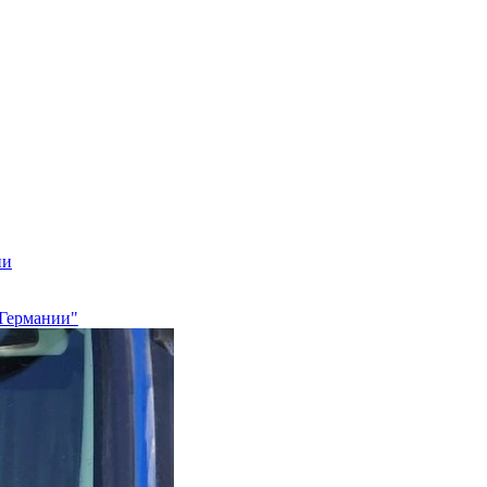
ии
 Германии"