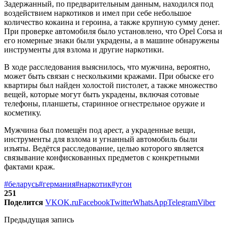
Задержанный, по предварительным данным, находился под
воздействием наркотиков и имел при себе небольшое
количество кокаина и героина, а также крупную сумму денег.
При проверке автомобиля было установлено, что Opel Corsa и
его номерные знаки были украдены, а в машине обнаружены
инструменты для взлома и другие наркотики.
В ходе расследования выяснилось, что мужчина, вероятно,
может быть связан с несколькими кражами. При обыске его
квартиры был найден холостой пистолет, а также множество
вещей, которые могут быть украдены, включая сотовые
телефоны, планшеты, старинное огнестрельное оружие и
косметику.
Мужчина был помещён под арест, а украденные вещи,
инструменты для взлома и угнанный автомобиль были
изъяты. Ведётся расследование, целью которого является
связывание конфискованных предметов с конкретными
фактами краж.
#беларусь
#германия
#наркотик
#угон
251
Поделится
VK
OK.ru
Facebook
Twitter
WhatsApp
Telegram
Viber
Предыдущая запись