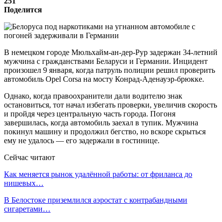
251
Поделится
В немецком городе Мюльхайм-ан-дер-Рур задержан 34-летний
мужчина с гражданствами Беларуси и Германии. Инцидент
произошел 9 января, когда патруль полиции решил проверить
автомобиль Opel Corsa на мосту Конрад-Аденауэр-брюкке.
Однако, когда правоохранители дали водителю знак
остановиться, тот начал избегать проверки, увеличив скорость
и пройдя через центральную часть города. Погоня
завершилась, когда автомобиль заехал в тупик. Мужчина
покинул машину и продолжил бегство, но вскоре скрыться
ему не удалось — его задержали в гостинице.
Сейчас читают
Как меняется рынок удалённой работы: от фриланса до
нишевых…
В Белостоке приземлился аэростат с контрабандными
сигаретами…