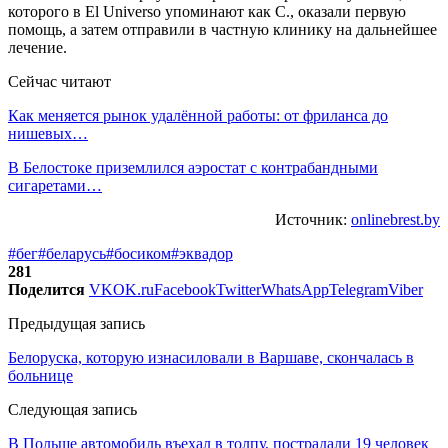
которого в El Universo упоминают как С., оказали первую
помощь, а затем отправили в частную клинику на дальнейшее
лечение.
Сейчас читают
Как меняется рынок удалённой работы: от фриланса до
нишевых…
В Белостоке приземлился аэростат с контрабандными
сигаретами…
Источник:
onlinebrest.by
#бег
#беларусь
#босиком
#эквадор
281
Поделится
VK
OK.ru
Facebook
Twitter
WhatsApp
Telegram
Viber
Предыдущая запись
Белоруска, которую изнасиловали в Варшаве, скончалась в
больнице
Следующая запись
В Польше автомобиль въехал в толпу, пострадали 19 человек