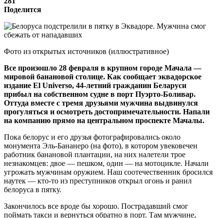
281
Поделится
Фото из открытых источников (иллюстративное)
Все произошло 28 февраля в крупном городе Мачала —
мировой банановой столице. Как сообщает эквадорское
издание El Universo, 44-летний гражданин Беларуси
прибыл на собственном судне в порт Пуэрто-Боливар.
Оттуда вместе с тремя друзьями мужчина выдвинулся
прогуляться и осмотреть достопримечательности. Напали
на компанию прямо на центральном проспекте Мачалы.
Пока белорус и его друзья фотографировались около
монумента Эль-Бананеро (на фото), в котором увековечен
работник банановой плантации, на них налетели трое
незнакомцев: двое — пешком, один — на мотоцикле. Начали
угрожать мужчинам оружием. Наш соотечественник бросился
наутек — кто-то из преступников открыл огонь и ранил
белоруса в пятку.
Закончилось все вроде бы хорошо. Пострадавший смог
поймать такси и вернуться обратно в порт. Там мужчине,