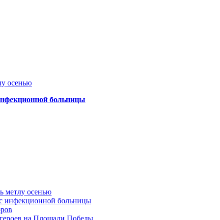
лу осенью
 инфекционной больницы
ть метлу осенью
ус инфекционной больницы
оров
 героев на Площади Победы