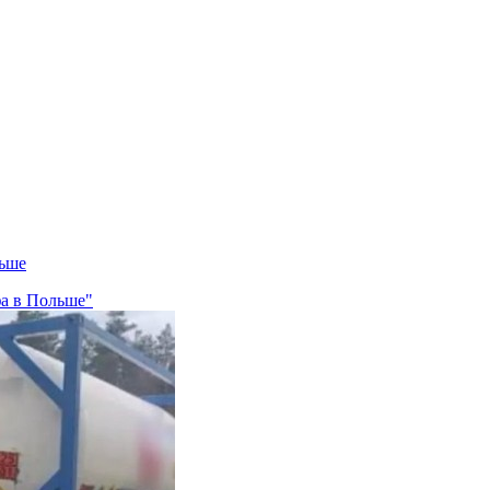
льше
фа в Польше"