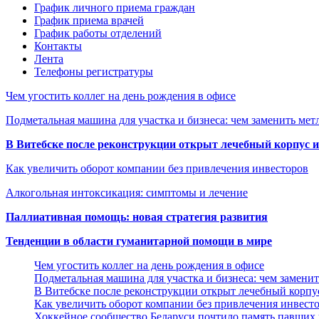
График личного приема граждан
График приема врачей
График работы отделений
Контакты
Лента
Телефоны регистратуры
Чем угостить коллег на день рождения в офисе
Подметальная машина для участка и бизнеса: чем заменить мет
В Витебске после реконструкции открыт лечебный корпус
Как увеличить оборот компании без привлечения инвесторов
Алкогольная интоксикация: симптомы и лечение
Паллиативная помощь: новая стратегия развития
Тенденции в области гуманитарной помощи в мире
Чем угостить коллег на день рождения в офисе
Подметальная машина для участка и бизнеса: чем замени
В Витебске после реконструкции открыт лечебный корп
Как увеличить оборот компании без привлечения инвест
Хоккейное сообщество Беларуси почтило память павших