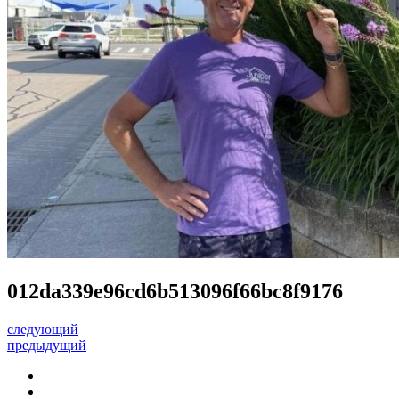
012da339e96cd6b513096f66bc8f9176
следующий
предыдущий