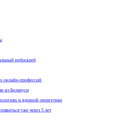
а
альный небоскреб
ых онлайн-профессий
ми из Беларуси
ологиях и ядерной энергетике
явиться уже через 5 лет