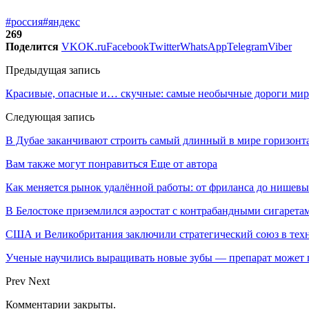
#россия
#яндекс
269
Поделится
VK
OK.ru
Facebook
Twitter
WhatsApp
Telegram
Viber
Предыдущая запись
Красивые, опасные и… скучные: самые необычные дороги мир
Следующая запись
В Дубае заканчивают строить самый длинный в мире горизонт
Вам также могут понравиться
Еще от автора
Как меняется рынок удалённой работы: от фриланса до нишев
В Белостоке приземлился аэростат с контрабандными сигарета
США и Великобритания заключили стратегический союз в техн
Ученые научились выращивать новые зубы — препарат может по
Prev
Next
Комментарии закрыты.