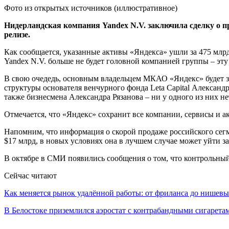
Фото из открытых источников (иллюстративное)
Нидерландская компания Yandex N.V. заключила сделку о п
релизе.
Как сообщается, указанные активы «Яндекса» ушли за 475 млр
Yandex N.V. больше не будет головной компанией группы – э
В свою очедедь, основным владельцем МКАО «Яндекс» будет 
структуры основателя венчурного фонда Leta Capital Алекса
также бизнесмена Александра Рязанова – ни у одного из них н
Отмечается, что «Яндекс» сохранит все компании, сервисы и ак
Напомним, что информация о скорой продаже российского сегме
$17 млрд, в новых условиях она в лучшем случае может уйти з
В октябре в СМИ появились сообщения о том, что контрольный
Сейчас читают
Как меняется рынок удалённой работы: от фриланса до нише
В Белостоке приземлился аэростат с контрабандными сигарет