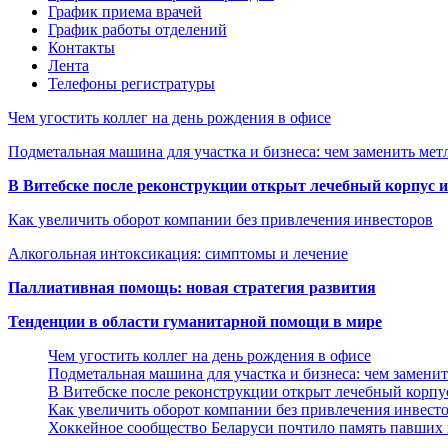
График приема врачей
График работы отделений
Контакты
Лента
Телефоны регистратуры
Чем угостить коллег на день рождения в офисе
Подметальная машина для участка и бизнеса: чем заменить мет
В Витебске после реконструкции открыт лечебный корпус
Как увеличить оборот компании без привлечения инвесторов
Алкогольная интоксикация: симптомы и лечение
Паллиативная помощь: новая стратегия развития
Тенденции в области гуманитарной помощи в мире
Чем угостить коллег на день рождения в офисе
Подметальная машина для участка и бизнеса: чем замени
В Витебске после реконструкции открыт лечебный корп
Как увеличить оборот компании без привлечения инвест
Хоккейное сообщество Беларуси почтило память павших