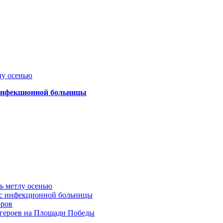
лу осенью
 инфекционной больницы
ть метлу осенью
ус инфекционной больницы
оров
 героев на Площади Победы