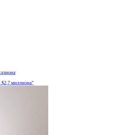
иллиона
е $2,7 миллиона"