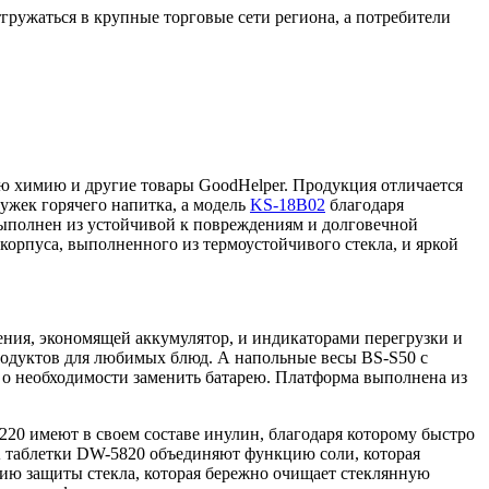
ружаться в крупные торговые сети региона, а потребители
ю химию и другие товары GoodHelper. Продукция отличается
ужек горячего напитка, а модель
KS-18B02
благодаря
ыполнен из устойчивой к повреждениям и долговечной
орпуса, выполненного из термоустойчивого стекла, и яркой
ния, экономящей аккумулятор, и индикаторами перегрузки и
продуктов для любимых блюд. А напольные весы BS-S50 с
л о необходимости заменить батарею. Платформа выполнена из
220 имеют в своем составе инулин, благодаря которому быстро
А таблетки DW-5820 объединяют функцию соли, которая
цию защиты стекла, которая бережно очищает стеклянную