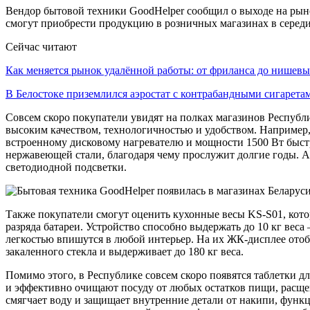
Вендор бытовой техники GoodHelper сообщил о выходе на рыно
смогут приобрести продукцию в розничных магазинах в середи
Сейчас читают
Как меняется рынок удалённой работы: от фриланса до нише
В Белостоке приземлился аэростат с контрабандными сигарет
Совсем скоро покупатели увидят на полках магазинов Республ
высоким качеством, технологичностью и удобством. Например
встроенному дисковому нагревателю и мощности 1500 Вт быст
нержавеющей стали, благодаря чему прослужит долгие годы. А
светодиодной подсветки.
Также покупатели смогут оценить кухонные весы KS-S01, кот
разряда батареи. Устройство способно выдержать до 10 кг вес
легкостью впишутся в любой интерьер. На их ЖК-дисплее отобр
закаленного стекла и выдерживает до 180 кг веса.
Помимо этого, в Республике совсем скоро появятся таблетки 
и эффективно очищают посуду от любых остатков пищи, расщеп
смягчает воду и защищает внутренние детали от накипи, функ