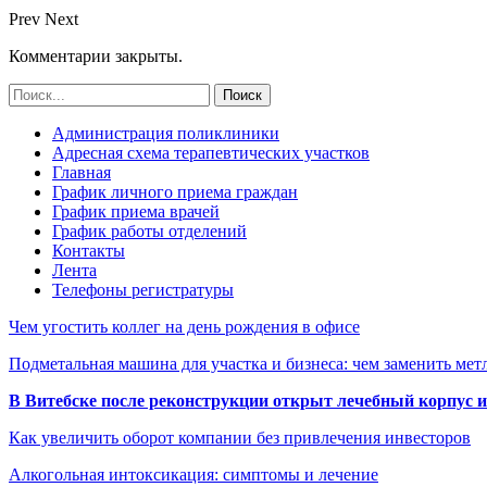
Prev
Next
Комментарии закрыты.
Администрация поликлиники
Адресная схема терапевтических участков
Главная
График личного приема граждан
График приема врачей
График работы отделений
Контакты
Лента
Телефоны регистратуры
Чем угостить коллег на день рождения в офисе
Подметальная машина для участка и бизнеса: чем заменить мет
В Витебске после реконструкции открыт лечебный корпус
Как увеличить оборот компании без привлечения инвесторов
Алкогольная интоксикация: симптомы и лечение