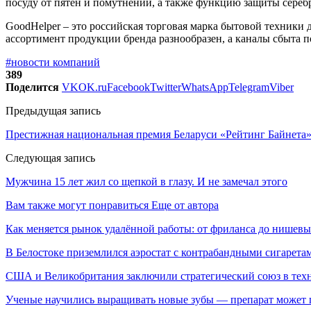
посуду от пятен и помутнений, а также функцию защиты серебр
GoodHelper – это российская торговая марка бытовой техники д
ассортимент продукции бренда разнообразен, а каналы сбыта 
#новости компаний
389
Поделится
VK
OK.ru
Facebook
Twitter
WhatsApp
Telegram
Viber
Предыдущая запись
Престижная национальная премия Беларуси «Рейтинг Байнета» 
Следующая запись
Мужчина 15 лет жил со щепкой в глазу. И не замечал этого
Вам также могут понравиться
Еще от автора
Как меняется рынок удалённой работы: от фриланса до нишев
В Белостоке приземлился аэростат с контрабандными сигарета
США и Великобритания заключили стратегический союз в техн
Ученые научились выращивать новые зубы — препарат может по