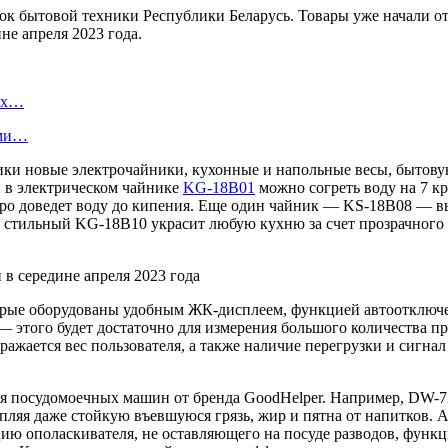
к бытовой техники Республики Беларусь. Товары уже начали отг
не апреля 2023 года.
вых…
ами…
ики новые электрочайники, кухонные и напольные весы, бытову
, в электрическом чайнике
KG-18В01
можно согреть воду на 7 кр
ро доведет воду до кипения. Еще один чайник — KS-18B08 — в
 стильный KG-18В10 украсит любую кухню за счет прозрачного к
орые оборудованы удобным ЖК-дисплеем, функцией автоотключе
а — этого будет достаточно для измерения большого количества 
ажается вес пользователя, а также наличие перегрузки и сигна
для посудомоечных машин от бренда GoodHelper. Например, DW-7
ляя даже стойкую въевшуюся грязь, жир и пятна от напитков. 
цию ополаскивателя, не оставляющего на посуде разводов, функ