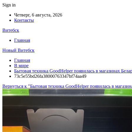
Sign in
Четверг, 6 августа, 2026
Контакты
Витебск
Главная
Новый Витебск
Главная
В мире
Бытовая техника GoodHelper появилась в магазинах Белар
73c5e55bd26fa38000763347bf74aa49
Вернуться к "Бытовая техника GoodHelper появилась в магазина