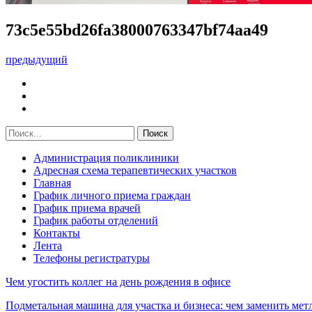
73c5e55bd26fa38000763347bf74aa49
предыдущий
Администрация поликлиники
Адресная схема терапевтических участков
Главная
График личного приема граждан
График приема врачей
График работы отделений
Контакты
Лента
Телефоны регистратуры
Чем угостить коллег на день рождения в офисе
Подметальная машина для участка и бизнеса: чем заменить мет