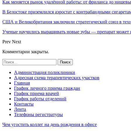
Как меняется рынок удалённой работы: от фриланса до нишев
В Белостоке приземлился аэростат с контрабандными сигарета
США и Великобритания заключили стратегический союз в техн
Ученые научились выращивать новые зубы — препарат может по
Prev
Next
Комментарии закрыты.
Администрация поликлиники
Адресная схема терапевтических участков
Главная
График личного приема граждан
График приема врачей
График работы отделений
Контакты
Лента
Телефоны регистратуры
Чем угостить коллег на день рождения в офисе