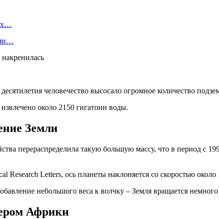
вых…
ами…
а десятилетия человечество высосало огромное количество подзе
 извлечено около 2150 гигатонн воды.
ение Земли
йства перераспределила такую большую массу, что в период с 19
 Research Letters, ось планеты наклоняется со скоростью около 
обавление небольшого веса к волчку – Земля вращается немного 
зером Африки