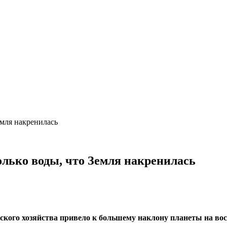
емля накренилась
олько воды, что Земля накренилась
ского хозяйства привело к большему наклону планеты на вос