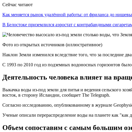
Сейчас читают
Как меняется рынок удалённой работы: от фриланса до нише
В Белостоке приземлился аэростат с контрабандными сигарет
Фото из открытых источников (иллюстративное)
Наклон Земли изменился вследствие того, что за последние дв
С 1993 по 2010 год из подземных водоносных горизонтов было
Деятельность человека влияет на вращ
Выкачка воды из-под земли для питья и ведения сельского хозя
восток, в сторону Исландии, сообщает The Telegraph.
Согласно исследованию, опубликованному в журнале Geophysical
Ученые описали перераспределение воды на планете как "как д
Объем сопоставим с самым большим о