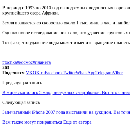
В период с 1993 по 2010 год из подземных водоносных горизон
крупнейшего озера Африки.
Земля вращается со скоростью около 1 тыс. миль в час, и наи
Однако новое исследование показало, что удаление грунтовых
Тот факт, что удаление воды может изменить вращение планеты,
#tochka
#космос
#планета
263
Поделится
VK
OK.ru
Facebook
Twitter
WhatsApp
Telegram
Viber
Предыдущая запись
В мире скопилось 5 млрд ненужных смартфонов. Вот что с ним
Следующая запись
Запечатанный iPhone 2007 года выставили на аукцион. Вы точн
Вам также могут понравиться
Еще от автора