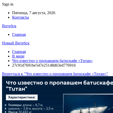
Sign in
Пятница, 7 августа, 2026
Контакты
Витебск
Главная
Новый Витебск
Главная
В мире
Что известно о пропавшем батискафе «Титан»
27c91d7691be547e25148d63ed776916
Вернуться к "Что известно о пропавшем батискафе «Титан»"