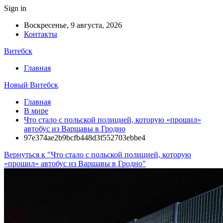
Sign in
Воскресенье, 9 августа, 2026
Контакты
Витебск
Главная
Новый Витебск
Главная
В мире
Что стало с польской полицией, которую «прошил»
автобус из Варшавы в Гродно
97e374ae2b9bcfb448d3f552703ebbe4
Вернуться к "Что стало с польской полицией, которую
«прошил» автобус из Варшавы в Гродно"