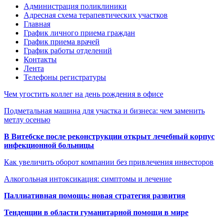
Администрация поликлиники
Адресная схема терапевтических участков
Главная
График личного приема граждан
График приема врачей
График работы отделений
Контакты
Лента
Телефоны регистратуры
Чем угостить коллег на день рождения в офисе
Подметальная машина для участка и бизнеса: чем заменить
метлу осенью
В Витебске после реконструкции открыт лечебный корпус
инфекционной больницы
Как увеличить оборот компании без привлечения инвесторов
Алкогольная интоксикация: симптомы и лечение
Паллиативная помощь: новая стратегия развития
Тенденции в области гуманитарной помощи в мире