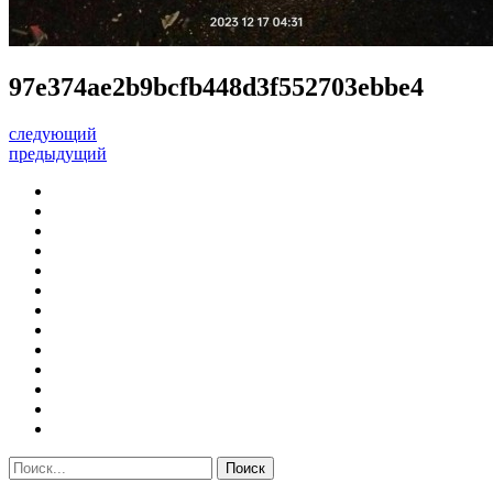
97e374ae2b9bcfb448d3f552703ebbe4
следующий
предыдущий