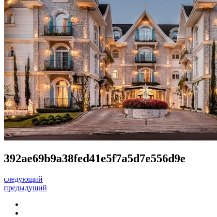
392ae69b9a38fed41e5f7a5d7e556d9e
следующий
предыдущий