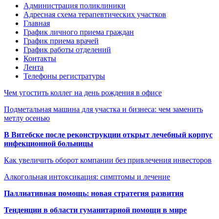
Администрация поликлиники
Адресная схема терапевтических участков
Главная
График личного приема граждан
График приема врачей
График работы отделений
Контакты
Лента
Телефоны регистратуры
Чем угостить коллег на день рождения в офисе
Подметальная машина для участка и бизнеса: чем заменить
метлу осенью
В Витебске после реконструкции открыт лечебный корпус
инфекционной больницы
Как увеличить оборот компании без привлечения инвесторов
Алкогольная интоксикация: симптомы и лечение
Паллиативная помощь: новая стратегия развития
Тенденции в области гуманитарной помощи в мире