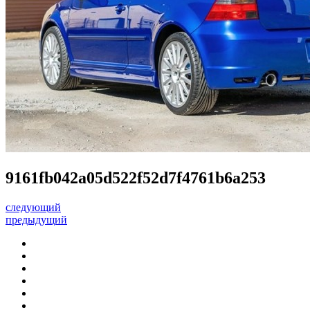
9161fb042a05d522f52d7f4761b6a253
следующий
предыдущий