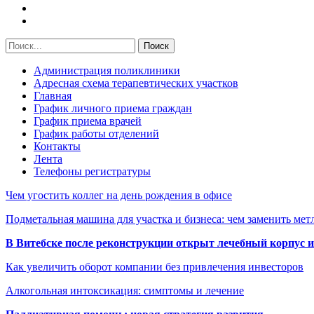
Администрация поликлиники
Адресная схема терапевтических участков
Главная
График личного приема граждан
График приема врачей
График работы отделений
Контакты
Лента
Телефоны регистратуры
Чем угостить коллег на день рождения в офисе
Подметальная машина для участка и бизнеса: чем заменить мет
В Витебске после реконструкции открыт лечебный корпус
Как увеличить оборот компании без привлечения инвесторов
Алкогольная интоксикация: симптомы и лечение