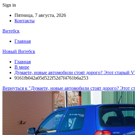
Sign in
Пятница, 7 августа, 2026
Контакты
Витебск
Главная
Новый Витебск
Главная
В мире
Думаете, новые автомобили стоят дорого? Этот старый V
9161fb042a05d522f52d7f4761b6a253
Вернуться к "Думаете, новые автомобили стоят дорого? Этот с