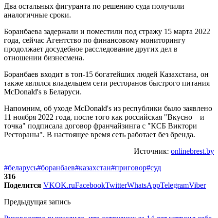
Два остальных фигуранта по решению суда получили
аналогичные сроки.
Боранбаева задержали и поместили под стражу 15 марта 2022
года, сейчас Агентство по финансовому мониторингу
продолжает досудебное расследование других дел в
отношении бизнесмена.
Боранбаев входит в топ-15 богатейших людей Казахстана, он
также являлся владельцем сети ресторанов быстрого питания
McDonald's в Беларуси.
Напомним, об уходе McDonald's из республики было заявлено
11 ноября 2022 года, после того как российская "Вкусно – и
точка" подписала договор франчайзинга с "КСБ Виктори
Рестораны". В настоящее время сеть работает без бренда.
Источник:
onlinebrest.by
#беларусь
#боранбаев
#казахстан
#приговор
#суд
316
Поделится
VK
OK.ru
Facebook
Twitter
WhatsApp
Telegram
Viber
Предыдущая запись