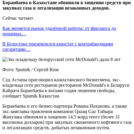
Боранбаева в Казахстане обвиняли в хищении средств при
закупках газа и легализации незаконных доходов.
Сейчас читают
Как меняется рынок удалённой работы: от фриланса до
нишевых…
В Белостоке приземлился аэростат с контрабандными
сигаретами…
Фото: Sputnik / Сергей Ким
Суд Астаны приговорил казахстанского бизнесмена, экс-
владельца сети ресторанов ресторанов McDonald's в Беларуси
Кайрата Боранбаева к восьми годам лишения свободы,
сообщает Sputnik Казахстан.
Боранбаева и его бизнес-партнера Романа Наханова, а также
экс-замглавы правления компании Qazaq Gaz Тайыра
Жанузака обвиняли в хищении 14,5 млрд тенге (более 31
миллиона долларов) при закупках сжиженного нефтяного газа
и легализации средств, добытых незаконным путем.