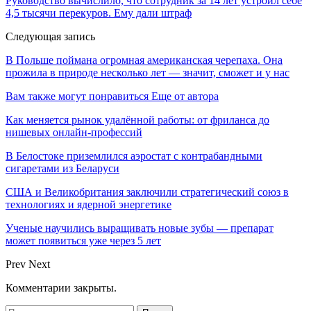
Руководство вычислило, что сотрудник за 14 лет устроил себе
4,5 тысячи перекуров. Ему дали штраф
Следующая запись
В Польше поймана огромная американская черепаха. Она
прожила в природе несколько лет — значит, сможет и у нас
Вам также могут понравиться
Еще от автора
Как меняется рынок удалённой работы: от фриланса до
нишевых онлайн-профессий
В Белостоке приземлился аэростат с контрабандными
сигаретами из Беларуси
США и Великобритания заключили стратегический союз в
технологиях и ядерной энергетике
Ученые научились выращивать новые зубы — препарат
может появиться уже через 5 лет
Prev
Next
Комментарии закрыты.