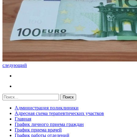
следующий
Администрация поликлиники
Адресная схема терапевтических участков
Главная
График личного приема граждан
График приема врачей
График работы отделений