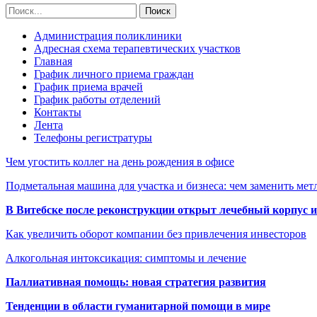
Администрация поликлиники
Адресная схема терапевтических участков
Главная
График личного приема граждан
График приема врачей
График работы отделений
Контакты
Лента
Телефоны регистратуры
Чем угостить коллег на день рождения в офисе
Подметальная машина для участка и бизнеса: чем заменить мет
В Витебске после реконструкции открыт лечебный корпус
Как увеличить оборот компании без привлечения инвесторов
Алкогольная интоксикация: симптомы и лечение
Паллиативная помощь: новая стратегия развития
Тенденции в области гуманитарной помощи в мире