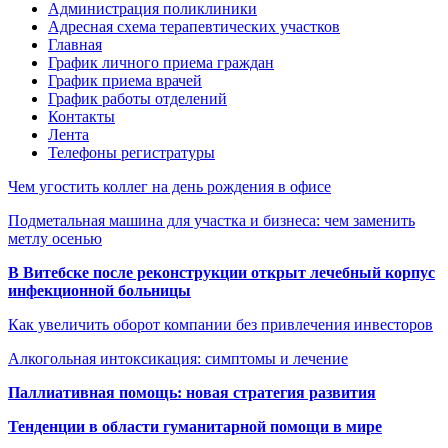
Администрация поликлиники
Адресная схема терапевтических участков
Главная
График личного приема граждан
График приема врачей
График работы отделений
Контакты
Лента
Телефоны регистратуры
Чем угостить коллег на день рождения в офисе
Подметальная машина для участка и бизнеса: чем заменить
метлу осенью
В Витебске после реконструкции открыт лечебный корпус
инфекционной больницы
Как увеличить оборот компании без привлечения инвесторов
Алкогольная интоксикация: симптомы и лечение
Паллиативная помощь: новая стратегия развития
Тенденции в области гуманитарной помощи в мире