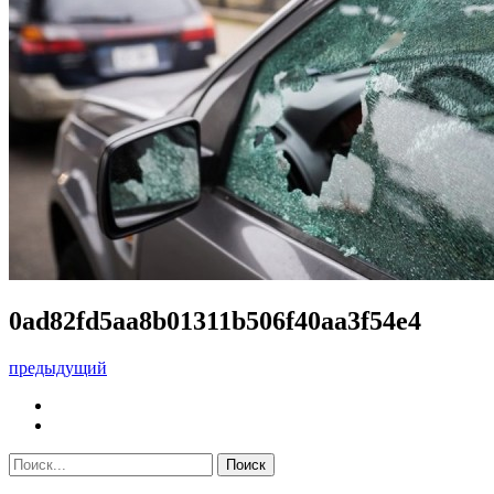
0ad82fd5aa8b01311b506f40aa3f54e4
предыдущий